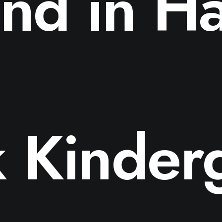
nd in H
 Kinder