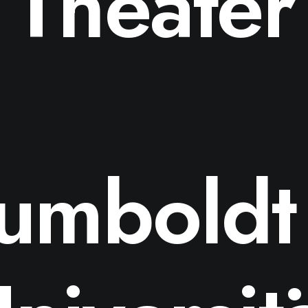
Theater
umboldt