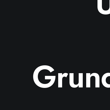
U
Grund