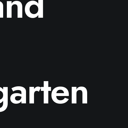
and
garten