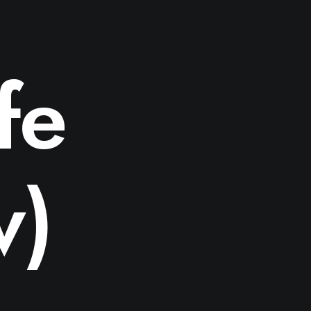
fe
v)