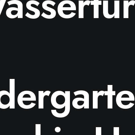
assertu
dergart