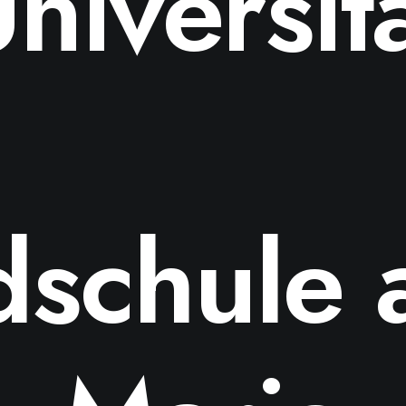
niversit
schule 