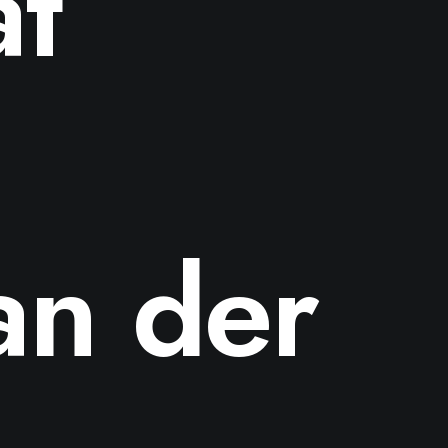
ät
an der